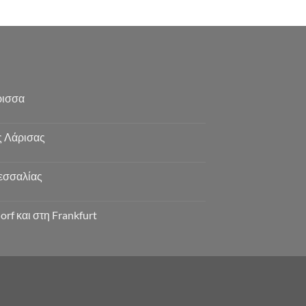
ρισσα
ς Λάρισας
εσσαλίας
rf και στη Frankfurt