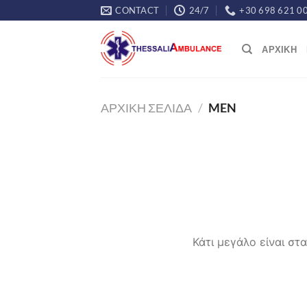
Μετάβαση
CONTACT
24/7
+30 698 621 0
στο
περιεχόμενο
ΑΡΧΙΚΗ
ΑΡΧΙΚΉ ΣΕΛΊΔΑ
/
MEN
Κάτι μεγάλο είναι στ