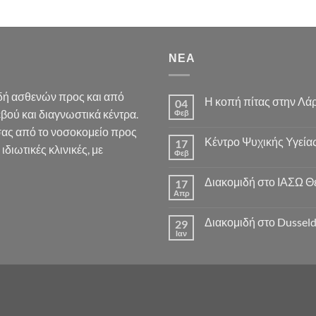
ΝΕΑ
ιδή ασθενών προς και από
Η κοπή πίτας στην Λά
04
βού και διαγνωστικά κέντρα.
Φεβ
σας από το νοσοκομείο προς
Κέντρο Ψυχικής Υγεία
17
ιδιωτικές κλινικές, με
Φεβ
Διακομιδή στο ΙΑΣΩ Θ
17
Απρ
Διακομιδή στο Dusseldo
29
Ιαν