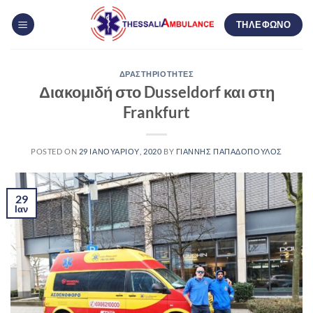
Μετάβαση
ΤΗΛΕΦΩΝΟ
στο
περιεχόμενο
ΔΡΑΣΤΗΡΙΌΤΗΤΕΣ
Διακομιδή στο Dusseldorf και στη
Frankfurt
POSTED ON
29 ΙΑΝΟΥΑΡΊΟΥ, 2020
BY
ΓΙΆΝΝΗΣ ΠΑΠΑΔΌΠΟΥΛΟΣ
29
Ιαν